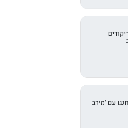
יקודים
גגו עם 'מירב