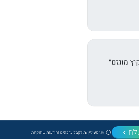
יץ מוגזם״
לח
אני מעוניין/ת לקבל עדכונים והודעות שיווקיות.