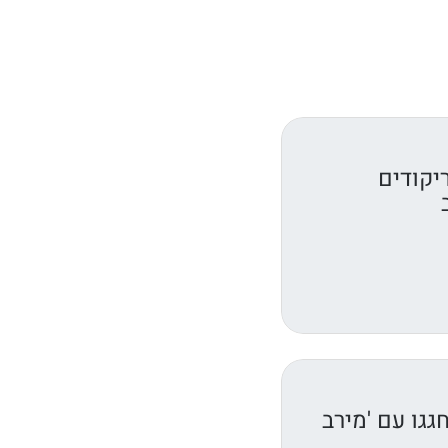
יקודים
גגו עם 'מירב