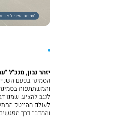
"עמותת מאירים" אירחה 40 צעירות מרחבי העולם במסגרת שבוע של התנדבות ופעילות חברתית בנגב ! צילום - באדיבות עמותת
יזהר נבון, מנכ"ל 
הסמינר בפעם השנייה
והמשתתפות בסמינר ש
לנגב להציע. שמנו דג
לעולם ההייטק המתפת
והמדבר דרך מפגשים