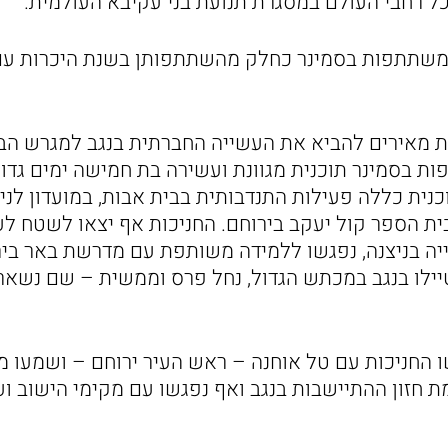
משתתפות בסמינר כחלק מהשתתפותן בשנת היכרות עם
 מאירים להביא את העשייה החברתית בנגב למגרש הבי
ת בסמינר תוכנית מגוונת ועשירה בת חמישה ימים גדו
נית כללה פעילות התנדבותית בבית אבות, במועדון לניצ
ית הספר קול יעקב בירוחם. החניכות אף יצאו לשטח ל
 בניצנה, נפגשו ללמידה משותפת עם מדרשת באר בירו
טיילו בנגב במכתש הגדול, נחל פרס וממשית – שם נשאר
 החניכות עם טל אוחנה – ראש העיר ירוחם – ושמעו מ
ת חזון ההתיישבות בנגב ואף נפגשו עם מקימי הישוב ועו