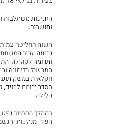
צעירות בגילאי 18 מכל רחבי העולם במסגרת תנועת בני עקיבא העולמית.
החניכות משתלבות ו
ותושביה.
השנה החליטה עמותת
נבנתה עבור המשתתפו
ותרומה לקהילה: התוכ
התבשיל בדימונה ובב
חקלאית במשק תושייה
הסדר ירוחם לבנים, 
הלילה.
במהלך הסמינר נפגשו
העיר, מנהיגות והגשמ