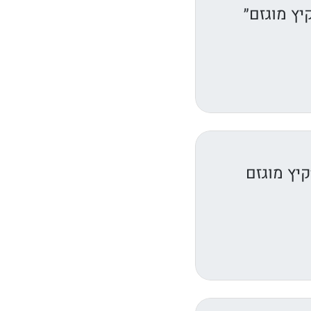
יץ מוגזם״
יץ מוגזם