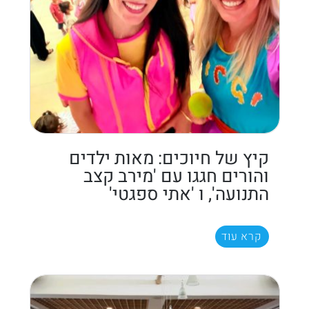
קיץ של חיוכים: מאות ילדים
והורים חגגו עם 'מירב קצב
התנועה', ו 'אתי ספגטי'
קרא עוד