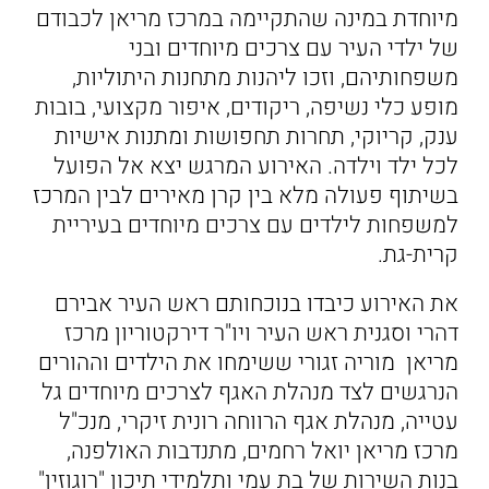
מיוחדת במינה שהתקיימה במרכז מריאן לכבודם
של ילדי העיר עם צרכים מיוחדים ובני
משפחותיהם, וזכו ליהנות מתחנות היתוליות,
מופע כלי נשיפה, ריקודים, איפור מקצועי, בובות
ענק, קריוקי, תחרות תחפושות ומתנות אישיות
לכל ילד וילדה. האירוע המרגש יצא אל הפועל
בשיתוף פעולה מלא בין קרן מאירים לבין המרכז
למשפחות לילדים עם צרכים מיוחדים בעיריית
קרית-גת.
את האירוע כיבדו בנוכחותם ראש העיר אבירם
דהרי וסגנית ראש העיר ויו"ר דירקטוריון מרכז
מריאן מוריה זגורי ששימחו את הילדים וההורים
הנרגשים לצד מנהלת האגף לצרכים מיוחדים גל
עטייה, מנהלת אגף הרווחה רונית זיקרי, מנכ"ל
מרכז מריאן יואל רחמים, מתנדבות האולפנה,
בנות השירות של בת עמי ותלמידי תיכון "רוגוזין"