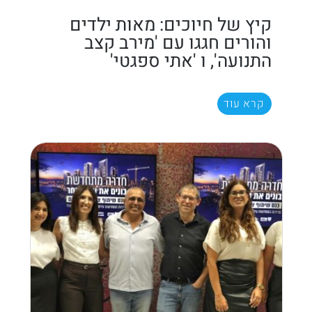
קיץ של חיוכים: מאות ילדים
והורים חגגו עם 'מירב קצב
התנועה', ו 'אתי ספגטי'
קרא עוד