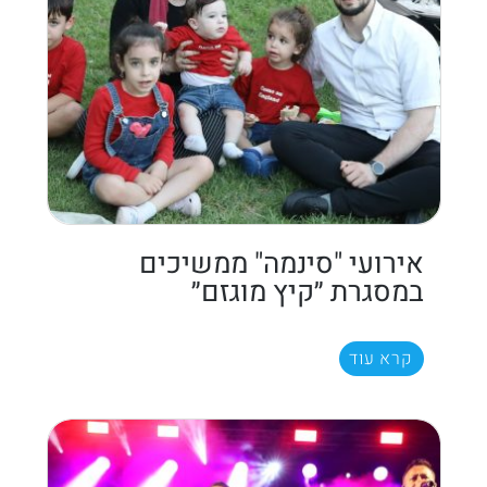
אירועי "סינמה" ממשיכים
במסגרת ״קיץ מוגזם״
קרא עוד