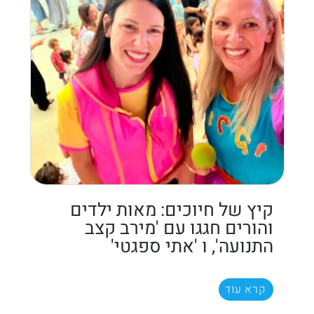
קיץ של חיוכים: מאות ילדים
והורים חגגו עם 'מירב קצב
התנועה', ו 'אתי ספגטי'
קרא עוד