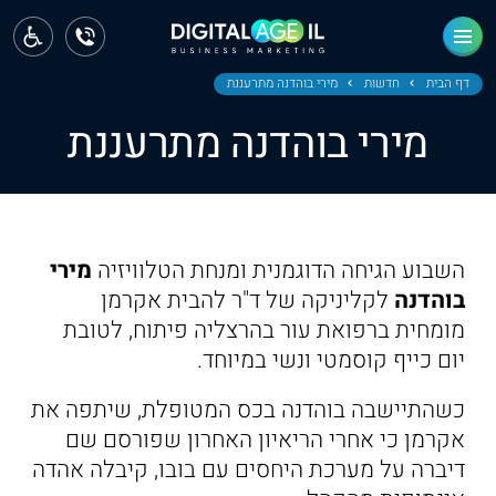
ראשי
חדשות
דף הבית
חדשות
מירי בוהדנה מתרעננת
מירי בוהדנה מתרעננת
מחוז צפון
מחוז חיפה
מחוז מרכז
השבוע הגיחה הדוגמנית ומנחת הטלוויזיה
מירי
מחוז דרום
בוהדנה
לקליניקה של ד"ר להבית אקרמן
מומחית ברפואת עור בהרצליה פיתוח, לטובת
ירושלים
יום כייף קוסמטי ונשי במיוחד.
תל אביב
כשהתיישבה בוהדנה בכס המטופלת, שיתפה את
אקרמן כי אחרי הריאיון האחרון שפורסם שם
דיברה על מערכת היחסים עם בובו, קיבלה אהדה