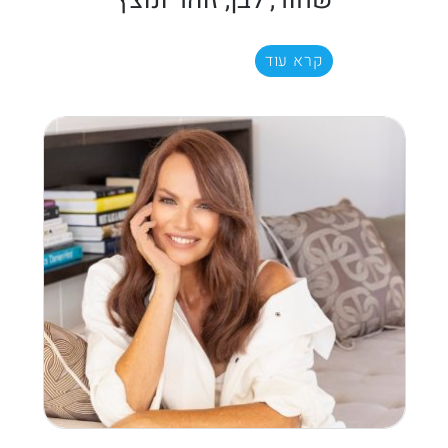
שחור, לבן, זוהר ונוצץ
קרא עוד