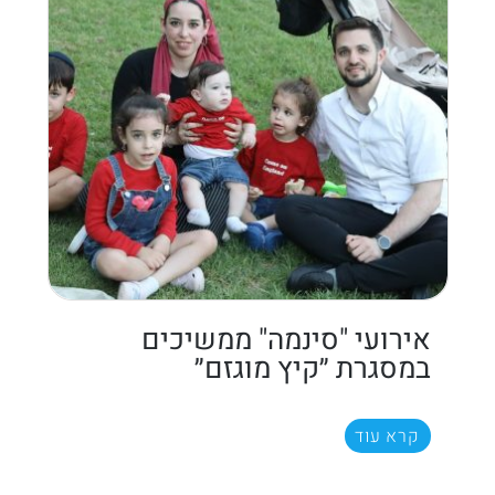
אירועי "סינמה" ממשיכים
במסגרת ״קיץ מוגזם״
קרא עוד