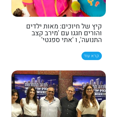
קיץ של חיוכים: מאות ילדים
והורים חגגו עם 'מירב קצב
התנועה', ו 'אתי ספגטי'
קרא עוד