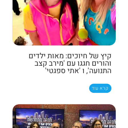
קיץ של חיוכים: מאות ילדים
והורים חגגו עם 'מירב קצב
התנועה', ו 'אתי ספגטי'
קרא עוד