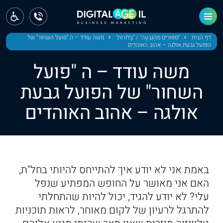
ראשי
חדשות
דף הבית
"סִפּוּרִים מֵהַגִּבְעָה" / "בָּלֹוֹרוֹת"
משה עודד – ה "פועל השחור" של
הפועל גבעת אולגה – אהוב האוהדים
מחוז צפון
משה עודד – ה "פועל
מחוז חיפה
השחור" של הפועל גבעת
אולגה – אהוב האוהדים
מחוז מרכז
מחוז דרום
ירושלים
באמת אני לא יודע איך להתייחס להיותי בחל"ת,
תל אביב
האם אני מאושר על החופש המפתיע שנפל
עלי? לא יודע להגיד, יכול להיות שהתחלתי
להתרגל לרעיון של לקום מאוחר, לראות תוכניות