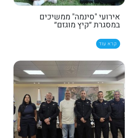
אירועי "סינמה" ממשיכים
במסגרת ״קיץ מוגזם״
קרא עוד