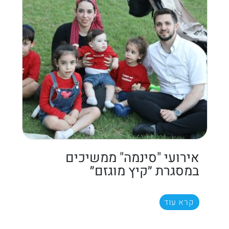
אירועי "סינמה" ממשיכים
במסגרת ״קיץ מוגזם״
קרא עוד