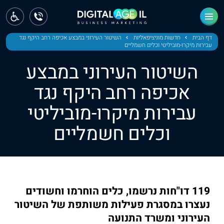
ראשי
חדשות
דף הבית
חדשות מוניציפאליות
השיטור העירוני במבצע אכיפה רחב היקף נגד
עבירות מיקרו-מוביליטי וכלים חשמליים
מחוז צפון
השיטור העירוני במבצע
מחוז חיפה
אכיפה רחב היקף נגד
עבירות מיקרו-מוביליטי
מחוז מרכז
וכלים חשמליים
מחוז דרום
ירושלים
תל אביב
119 דו"חות נרשמו, כלים הוחרמו וחשודים
נעצרו במסגרת פעילות משותפת של השיטור
העירוני ומשרד התנועה