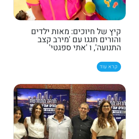
קיץ של חיוכים: מאות ילדים
והורים חגגו עם 'מירב קצב
התנועה', ו 'אתי ספגטי'
קרא עוד