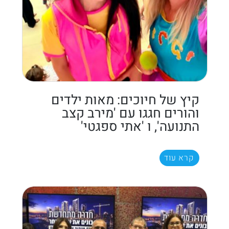
קיץ של חיוכים: מאות ילדים
והורים חגגו עם 'מירב קצב
התנועה', ו 'אתי ספגטי'
קרא עוד