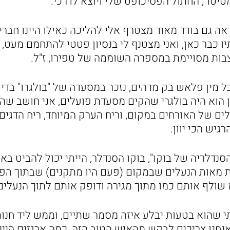
יטו", החתול הפסיכופט שלי ויוצא לדרכי.
 גם בודד מאוד מצטרף אלי להליכה כאילו היינו חברים
ו כבר כאן, ואני מצטנף לי בנסיון פטטי להתחמם מעט, 
ות מסויימת במספרה השוממה של טפירו, ז"ל.
מין פלאש בק מדהים, נזכר במסעדה של "בולגרו" בדיו
כן הוא היה בולגרי שהקים מסעדת פועלים, אני חושב שה
לים של האורחים במקום, וריח הערק המיוחד, ריח הדגי
גיש הכי יוון.
נדלריה של בוקו", בוקו הסנדלר, הייתי יכול להביט בא
ת מאות הנעלים שבמקום (פעם היו מתקנים) שבתוך הפ
 שולף אותם כמו מתוך מגירה ודופק אותם לתוך הנעלים
דתי שהוא בטעות יבלע איזה מסמר שתיים, וממש ליד חנ
נחנו צריכים לבקש מהאיש הטוב הזה, כמה ארגזים היינו 