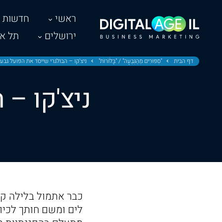
ראשי
חדשות
ירושלים
תל אב
דף הבית
"סִפּוּרִים מֵהַגִּבְעָה" / "בָּלֹוֹרוֹת"
ניצ'קו – הבולגרי שייסד את הפועל גבע
ניצ'קו – 
כבר אתמול בלילה קי
לים ומשם חותך לכיוו