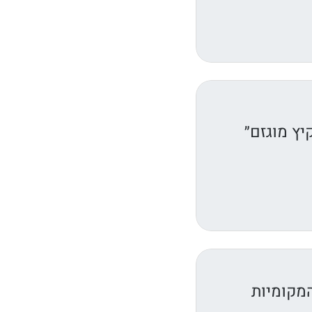
יץ מוגזם״
המקומיות