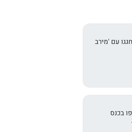
גגו עם 'מירב
ו בכנס