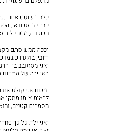
מתעלם בהפגנתיות מט
כלב משוטט אחד כנראה
כבר כמעט ודאי, הסתי
השכונה, מסתכל בעצב
וככה ממש סתם מקבל 
ודובי, בולגרו כשמו 
ואני מסתובב בין הרג
באווירה של המקום הר
ומשם אני קולט את הס
לראות אותו מתקן א
מסמרים קטנים, והוא
ואני ילד, כל כך פח
זאב, או כמה סליחה א