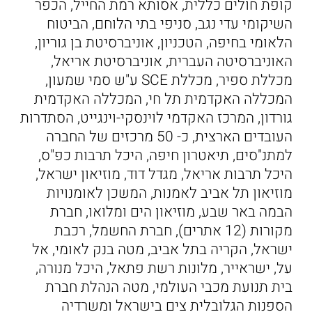
קופת חולים כללית, אסותא רמת החייל, הכפר
השיקומי עדי נגב, סניפי בתי הלוחם, הביטוח
הלאומי בחיפה, הטכניון, אוניברסיטת בן גוריון,
האוניברסיטה העברית, אוניברסיטת אריאל,
מכללת ספיר, מכללת SCE ע"ש סמי שמעון,
המכללה האקדמית תל חי, המכללה האקדמית
גורדון, המרכז האקדמי לוינסקי-וינגייט, הסתדרות
העובדים הארצית, כ- 50 מרכזים של החברה
למתנ"סים, תיאטרון חיפה, היכל תרבות כפ"ס,
היכל תרבות אריאל, מגדל דוד, מוזיאון ישראל,
מוזיאון תל אביב לאמנות, המשכן לאומנויות
הבמה באר שבע, מוזיאון הים ומלואו, חברת
מקורות (12 אתרים), חברת החשמל, רכבת
ישראל, הקריה בתל אביב, מטה בנק לאומי, אל
על, ישראייר, מלונות רשת פתאל, היכל מנורה,
בית תנועת מכבי העולמי, מטה הנהלת חברת
הספנות הגלובלית צים בישראל ומשרדיה