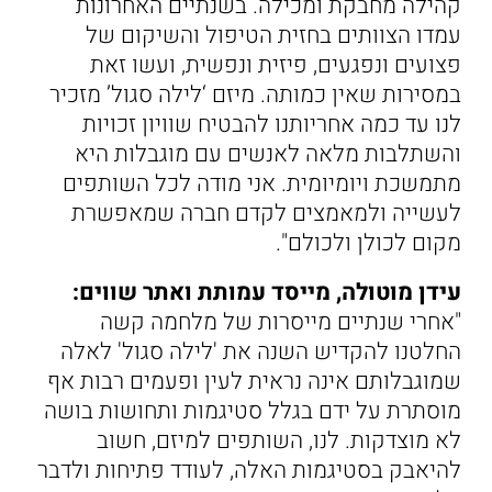
קהילה מחבקת ומכילה. בשנתיים האחרונות
עמדו הצוותים בחזית הטיפול והשיקום של
פצועים ונפגעים, פיזית ונפשית, ועשו זאת
במסירות שאין כמותה. מיזם ‘לילה סגול’ מזכיר
לנו עד כמה אחריותנו להבטיח שוויון זכויות
והשתלבות מלאה לאנשים עם מוגבלות היא
מתמשכת ויומיומית. אני מודה לכל השותפים
לעשייה ולמאמצים לקדם חברה שמאפשרת
מקום לכולן ולכולם".
עידן מוטולה, מייסד עמותת ואתר שווים:
"אחרי שנתיים מייסרות של מלחמה קשה
החלטנו להקדיש השנה את 'לילה סגול' לאלה
שמוגבלותם אינה נראית לעין ופעמים רבות אף
מוסתרת על ידם בגלל סטיגמות ותחושות בושה
לא מוצדקות. לנו, השותפים למיזם, חשוב
להיאבק בסטיגמות האלה, לעודד פתיחות ולדבר