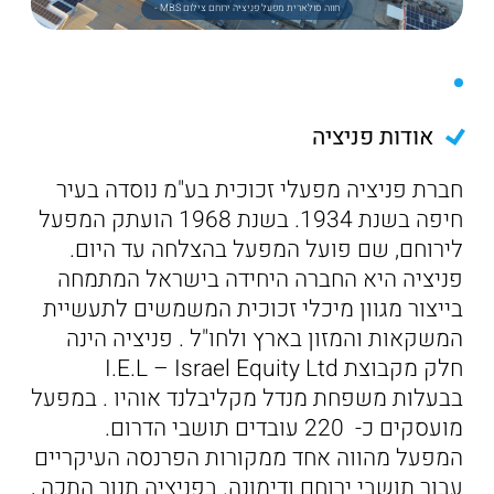
חווה סולארית מפעל פניציה ירוחם צילום MBS -
אודות פניציה
חברת פניציה מפעלי זכוכית בע"מ נוסדה בעיר
חיפה בשנת 1934. בשנת 1968 הועתק המפעל
לירוחם, שם פועל המפעל בהצלחה עד היום.
פניציה היא החברה היחידה בישראל המתמחה
בייצור מגוון מיכלי זכוכית המשמשים לתעשיית
המשקאות והמזון בארץ ולחו"ל . פניציה הינה
חלק מקבוצת I.E.L – Israel Equity Ltd
בבעלות משפחת מנדל מקליבלנד אוהיו . במפעל
מועסקים כ- 220 עובדים תושבי הדרום.
המפעל מהווה אחד ממקורות הפרנסה העיקריים
עבור תושבי ירוחם ודימונה. בפניציה תנור התכה ,