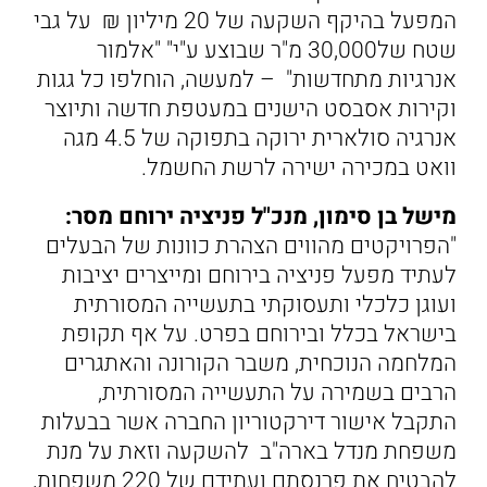
המפעל בהיקף השקעה של 20 מיליון ₪ על גבי
שטח של30,000 מ"ר שבוצע ע"י" "אלמור
אנרגיות מתחדשות" – למעשה, הוחלפו כל גגות
וקירות אסבסט הישנים במעטפת חדשה ותיוצר
אנרגיה סולארית ירוקה בתפוקה של 4.5 מגה
וואט במכירה ישירה לרשת החשמל.
מישל בן סימון, מנכ"ל פניציה ירוחם מסר:
"הפרויקטים מהווים הצהרת כוונות של הבעלים
לעתיד מפעל פניציה בירוחם ומייצרים יציבות
ועוגן כלכלי ותעסוקתי בתעשייה המסורתית
בישראל בכלל ובירוחם בפרט. על אף תקופת
המלחמה הנוכחית, משבר הקורונה והאתגרים
הרבים בשמירה על התעשייה המסורתית,
התקבל אישור דירקטוריון החברה אשר בבעלות
משפחת מנדל בארה"ב להשקעה וזאת על מנת
להבטיח את פרנסתם ועתידם של 220 משפחות,