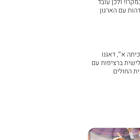
קרו! ולכן עובד
דהות עם הארגון
יתה א'", דאגנו
ישית ברציפות עם
ית החולים