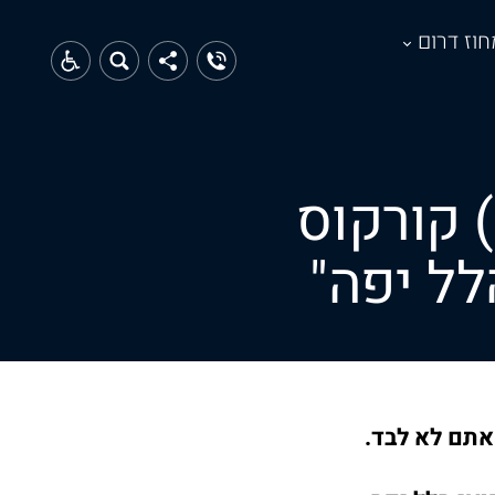
חוז דרום
) קורקוס
לל יפה"
אתם לא לבד.