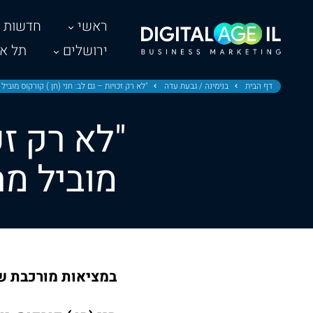
ראשי
חדשות
ירושלים
תל אב
דף הבית
בנימינה / גבעת עדה
"לא רק זכויות – גם לב: חני (חן ) קורקוס מובי
"לא רק זכ
מוביל מה
במציאות מורכבת של