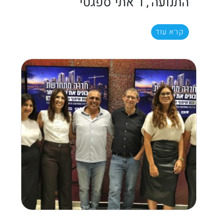
התנועה', ו 'אתי ספגטי'
קרא עוד