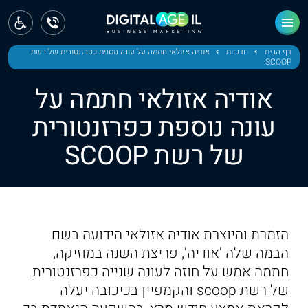
ראשי
חדשות
דף הבית
חדשות
אודיה אזולאי חתמה על עונה נוספת כפרזנטורית של רשת
SCOOP
מחוז צפון
אודיה אזולאי חתמה על
מחוז חיפה
עונה נוספת כפרזנטורית
של רשת SCOOP
מחוז מרכז
מחוז דרום
ירושלים
הזמרת והיוצרת אודיה אזולאי הידועה בשם
תל אביב
הבמה שלה 'אודיה', פריצת השנה במוזיקה,
חתמה אמש על חוזה לעונה שנייה כפרזנטורית
של רשת scoop והקמפיין בכיכובה יעלה