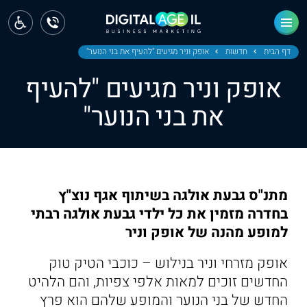
ראשי
חדשות
דף הבית
חדשות
אופק וניר מגיעים "להעיף את בני הנוער"
אופק וניר מגיעים "להעיף
מחוז צפון
את בני הנוער"
מחוז חיפה
מחוז מרכז
מחוז דרום
מתנ"ס גבעת אולגה בשיתוף אגף נוצ"ץ
ירושלים
בחדרה מזמין את כל ילדי גבעת אולגה רבתי
למופע מהנה של אופק וניר
תל אביב
אופק מזרחי וניר בנילוש – כוכבי הטיק טוק
החדשים זוכים למאות אלפי צפיות, והם הלהיט
החדש של בני הנוער והמופע שלהם הוא פרץ