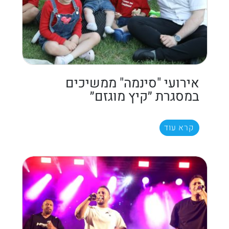
אירועי "סינמה" ממשיכים
במסגרת ״קיץ מוגזם״
קרא עוד