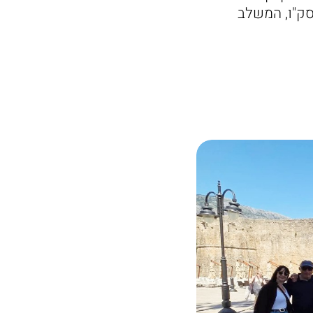
סק"ו, המשלב