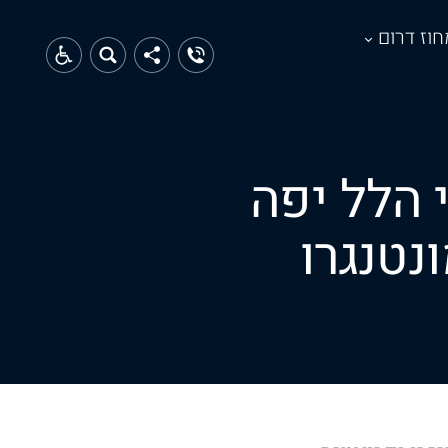
חוז דרום
 הלל יפה
נטנגרו