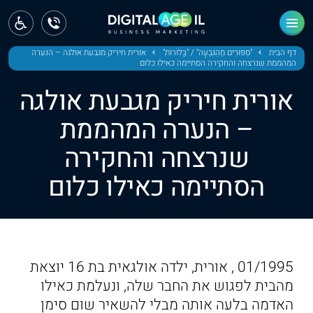
ראשי
חדשות
דף הבית
"סִפּוּרִים מֵהַגִּבְעָה" / "בָּלֹוֹרוֹת"
אורית חיריק מגבעת אולגה – הנערה
המהממת שנרצחה והחקירה הסתיימה כאילו כלום
מחוז צפון
אורית חיריק מגבעת אולגה
מחוז חיפה
– הנערה המהממת
שנרצחה והחקירה
מחוז מרכז
הסתיימה כאילו כלום
מחוז דרום
ירושלים
תל אביב
01/1995 , אורית, ילדה אולגאית בת 16 יוצאת
מהבית לפגוש את החבר שלה, ונעלמת כאילו
האדמה בלעה אותה מבלי להשאיר שום סימן