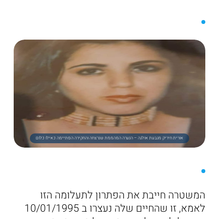
אורית חיריק מגבעת אולגה – הנערה המהממת שנרצחה והחקירה הסתיימה כאילו כלום
המשטרה חייבת את הפתרון לתעלומה הזו
לאמא, זו שהחיים שלה נעצרו ב 10/01/1995