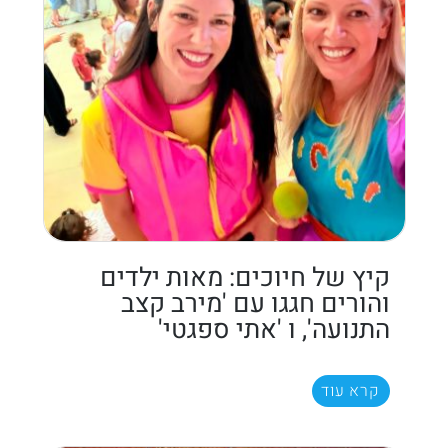
קיץ של חיוכים: מאות ילדים
והורים חגגו עם 'מירב קצב
התנועה', ו 'אתי ספגטי'
קרא עוד