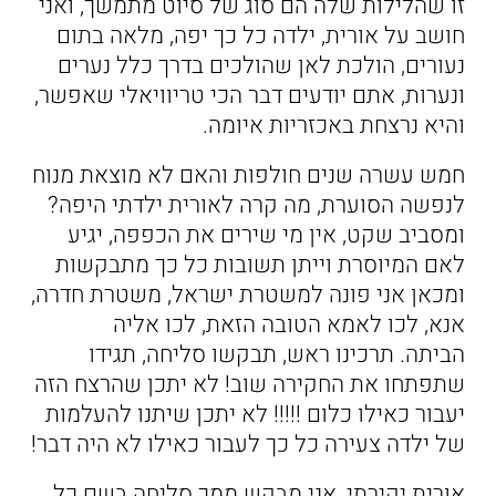
זו שהלילות שלה הם סוג של סיוט מתמשך, ואני
חושב על אורית, ילדה כל כך יפה, מלאה בתום
נעורים, הולכת לאן שהולכים בדרך כלל נערים
ונערות, אתם יודעים דבר הכי טריוויאלי שאפשר,
והיא נרצחת באכזריות איומה.
חמש עשרה שנים חולפות והאם לא מוצאת מנוח
לנפשה הסוערת, מה קרה לאורית ילדתי היפה?
ומסביב שקט, אין מי שירים את הכפפה, יגיע
לאם המיוסרת וייתן תשובות כל כך מתבקשות
ומכאן אני פונה למשטרת ישראל, משטרת חדרה,
אנא, לכו לאמא הטובה הזאת, לכו אליה
הביתה. תרכינו ראש, תבקשו סליחה, תגידו
שתפתחו את החקירה שוב! לא יתכן שהרצח הזה
יעבור כאילו כלום !!!!! לא יתכן שיתנו להעלמות
של ילדה צעירה כל כך לעבור כאילו לא היה דבר!
אורית יקירתי, אני מבקש ממך סליחה בשם כל