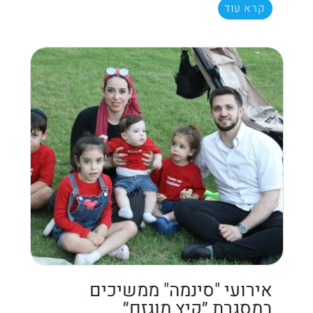
קרא עוד
אירועי "סינמה" ממשיכים
במסגרת ״קיץ מוגזם״