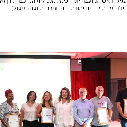
יקו ראש המועצה יוני חכימי, מנכ"לית המועצה קרן זאנ
ו"ר ועד העובדים יהודה וקנין וחברי הוועד.תפעול).