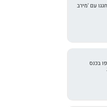
גגו עם 'מירב
ו בכנס