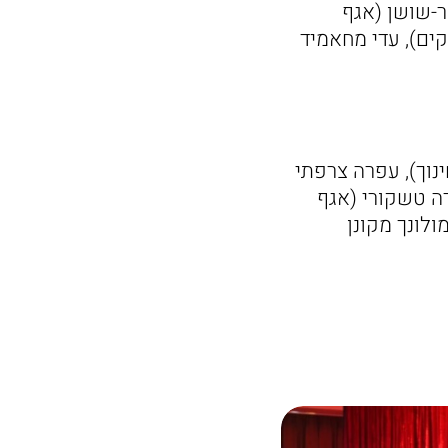
ר-שושן (אגף
קים), עדי מחאמיד
ינוך), עפרה צרפתי
רה טשקורי (אגף
ולונך מקונן