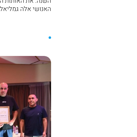
השנה. את האותות הענ
האנושי אלה גמליאל, י