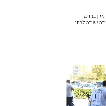
זון במרכז
רה ישירה לבתי