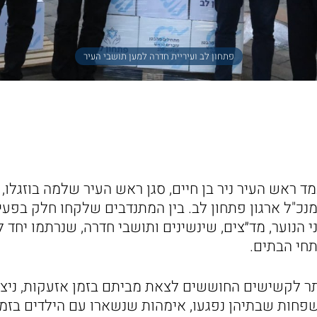
פתחון לב ועיריית חדרה למען תושבי העיר
 ראש העיר ניר בן חיים, סגן ראש העיר שלמה בוזגלו, 
מנכ"ל ארגון פתחון לב. בין המתנדבים שלקחו חלק בפעילו
ני הנוער, מד״צים, שינשינים ותושבי חדרה, שנרתמו יחד
תחי הבתים.
תר לקשישים החוששים לצאת מביתם בזמן אזעקות, ניצו
פחות שבתיהן נפגעו, אימהות שנשארו עם הילדים בזמן 