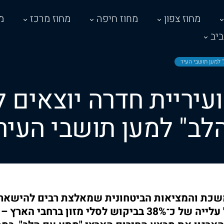
מחוז צפון
מחוז חיפה
מחוז מרכז
מ
יב
" למען תושבי העיר
ועיריית חדרה יוצאים 
לב" למען תושבי העיר
כת והמציאות הביטחונית שמאלצת רבים להישאר ב
פתחון לב מדווח על עלייה של כ־38% בביקוש לסלי מזון בר