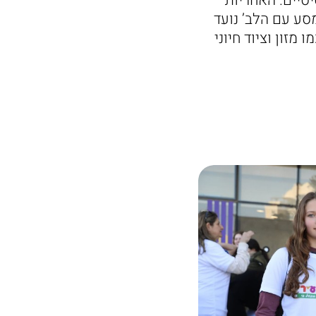
סיים. האחריות
סע עם הלב’ נועד
זון וציוד חיוני