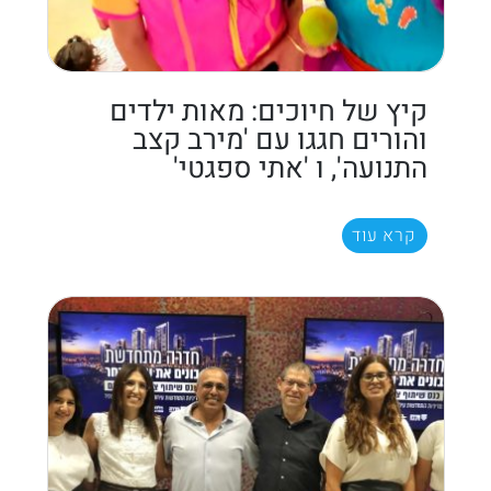
קיץ של חיוכים: מאות ילדים
והורים חגגו עם 'מירב קצב
התנועה', ו 'אתי ספגטי'
קרא עוד