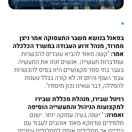
בדש, הדרן עולמי, דר רון תומר ודניאלה ברקוביץ - "אסור להכניס שיקולים פוליטיים בהחלטות לגבי
נאות חובב". צילום - לוקו גרופ
בפאנל בנושא משבר התעסוקה אמר ניצן
ממרוד, מנהל זרוע העבודה במשרד הכלכלה
אמר:
"קשה מאוד להביא עובדים להכשרות
שמדברות תעשייה. אנשים זנחו את התעשיה.
בעבר בתי ספר מקצועיים היוו בסיס להכשרות
עבור הענף והיום זה לא קורה בגלל טענות
להסללה, דבר שאינו נכון מיסודו".
רויטל שבירו, מנהלת מכללת שבירו
למקצועות הניהול והתעשייה הוסיפה
ואמרה:
" ישנה בעיה עמוקה יותר. ישנם
תלמידים שדווקא מאוד אוהבים לעבוד עם
הידיים אך מסלילים אותם למסלולים עיוניים.