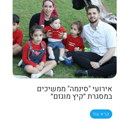
אירועי "סינמה" ממשיכים
במסגרת ״קיץ מוגזם״
קרא עוד