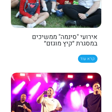
אירועי "סינמה" ממשיכים
במסגרת ״קיץ מוגזם״
קרא עוד