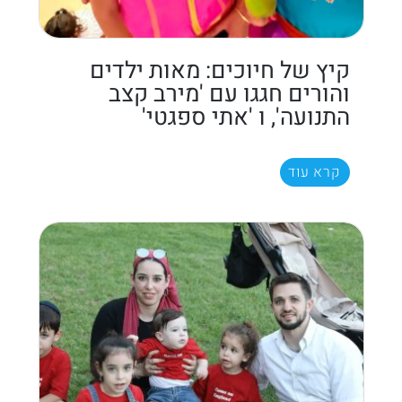
קיץ של חיוכים: מאות ילדים
והורים חגגו עם 'מירב קצב
התנועה', ו 'אתי ספגטי'
קרא עוד