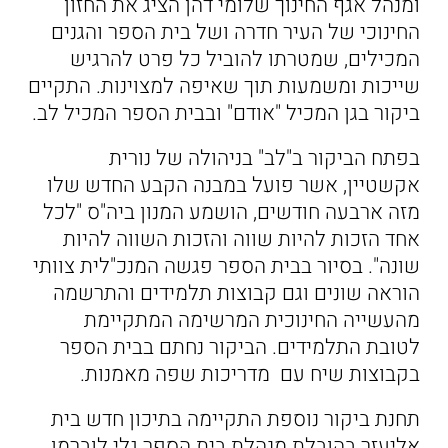
ומנהל אגף החינוך שלומי דהן הציג את החזון
החינוכי של העיר חדרה ושל בית הספר והגנים
המכילים, שמטרתו להוביל כל פרט להרגיש
שייכות ומשמעות תוך שאיפה למצוינות. התקיים
ביקור בגן המכיל "אודם" ובבית הספר המכיל לב.
בפתח הביקור ב"לב" בניהולה של נורית
אקשטיין, אשר פועל במבנה הקבע החדש שלו
מזה ארבעה חודשים, הושמע המנון ביה"ס "לכל
אחד הזכות להיות שווה והזכות השווה להיות
שונה". בסיור בבית הספר פגשה המנכ"לית צוותי
הוראה שונים וגם קבוצות תלמידים והתרשמה
מהעשייה החינוכית המרשימה המתקיימת
לטובת התלמידים. הביקור נחתם בבית הספר
בקבוצות שיח עם מדריכות שפה מאמנות.
תחנת ביקור נוספת התקיימה בתיכון חדש בית
אליעזר בהובלת מנהלת בית הספר גלי לוברמן