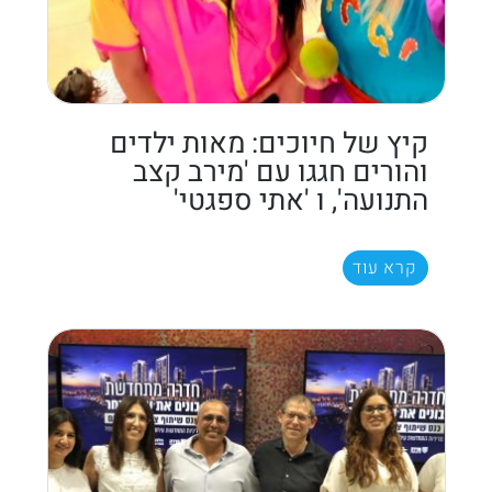
קיץ של חיוכים: מאות ילדים
והורים חגגו עם 'מירב קצב
התנועה', ו 'אתי ספגטי'
קרא עוד