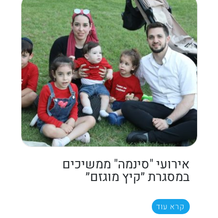
אירועי "סינמה" ממשיכים
במסגרת ״קיץ מוגזם״
קרא עוד