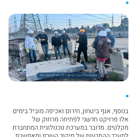
מתנדבי יחידת סע"ר באימון חילוץ לכודים מאתר הרס
בנוסף, אגף ביטחון, חירום ואכיפה מוביל בימים
אלו פרויקט חדשני לפתיחה מרחוק של
מקלטים. מדובר במערכת טכנולוגית המתחברת
למערך ההתרעות של פיקוד העורף ומאפשרת