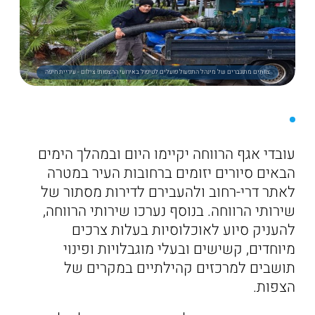
צוותים מתוגברים של מינהל התפעול פועלים לטיפול באירועי ההצפות! צילום - עיריית חיפה
עובדי אגף הרווחה יקיימו היום ובמהלך הימים
הבאים סיורים יזומים ברחובות העיר במטרה
לאתר דרי-רחוב ולהעבירם לדירות מסתור של
שירותי הרווחה. בנוסף נערכו שירותי הרווחה,
להעניק סיוע לאוכלוסיות בעלות צרכים
מיוחדים, קשישים ובעלי מוגבלויות ופינוי
תושבים למרכזים קהילתיים במקרים של
הצפות.