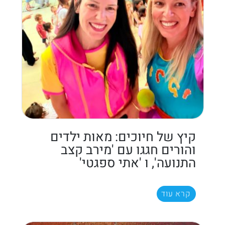
קיץ של חיוכים: מאות ילדים
והורים חגגו עם 'מירב קצב
התנועה', ו 'אתי ספגטי'
קרא עוד