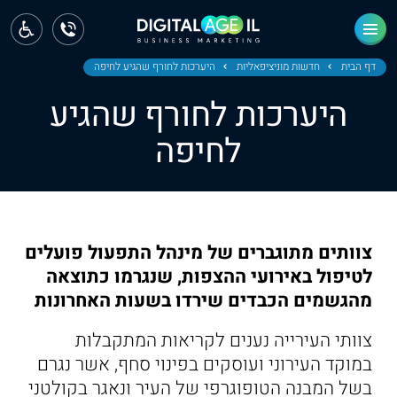
ראשי
חדשות
דף הבית
חדשות מוניציפאליות
היערכות לחורף שהגיע לחיפה
היערכות לחורף שהגיע
מחוז צפון
לחיפה
מחוז חיפה
מחוז מרכז
מחוז דרום
צוותים מתוגברים של מינהל התפעול פועלים
ירושלים
לטיפול באירועי ההצפות, שנגרמו כתוצאה
מהגשמים הכבדים שירדו בשעות האחרונות
תל אביב
צוותי העירייה נענים לקריאות המתקבלות
במוקד העירוני ועוסקים בפינוי סחף, אשר נגרם
בשל המבנה הטופוגרפי של העיר ונאגר בקולטני