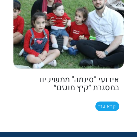
אירועי "סינמה" ממשיכים
במסגרת ״קיץ מוגזם״
קרא עוד