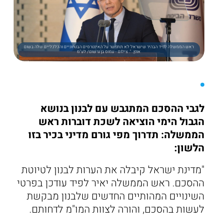
ראש הממשלה לפיד הבהיר שישראל לא תתפשר על האינטרסים הבטחוניים והכלכליים שלה בשום
אופן. ". צילום - עמוס בן גרשום/ לע"מ
לגבי ההסכם המתגבש עם לבנון בנושא
הגבול הימי הוציאה לשכת דוברות ראש
הממשלה: תדרוך מפי גורם מדיני בכיר בזו
הלשון:
"מדינת ישראל קיבלה את הערות לבנון לטיוטת
ההסכם. ראש הממשלה יאיר לפיד עודכן בפרטי
השינויים המהותיים החדשים שלבנון מבקשת
לעשות בהסכם, והורה לצוות המו"מ לדחותם.