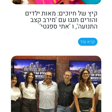
קיץ של חיוכים: מאות ילדים
והורים חגגו עם 'מירב קצב
התנועה', ו 'אתי ספגטי'
קרא עוד