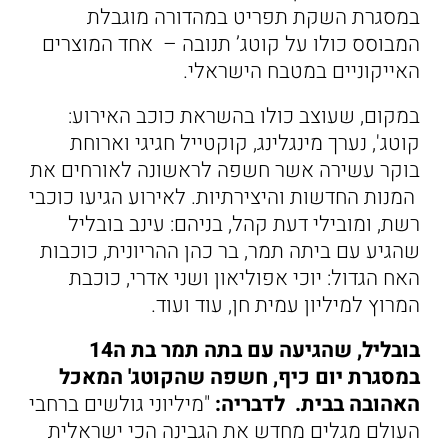
במסגרת השקת תפריט במהדורה מוגבלת
המבוסס כולו על קוטג’ תנובה – אחד המוצרים
האייקוניים במטבח הישראלי.
במקום, שעוצב כולו בהשראת כוכב האירוע:
קוטג', נערך מינגלינג, קוקטייל חגיגי וארוחת
בוקר עשירה אשר חשפה לראשונה לאורחים את
המנות החדשות והיצירתיות. לאירוע הגיעו כוכבי
רשת, ומובילי דעת קהל, בניהם: עינב בובליל
שהגיע עם ביתה תמר, בר כהן ההריונית, כוכבות
האח הגדול: יוכי אפוליאון ושני אדרי, כוכבת
המרוץ למיליון עמית חן, עוד ועוד.
בובליל, שהגיעה עם בתה תמר בת ה14
במסגרת יום כיף, חשפה שהקוטג' המאכל
האהובה בבית. לדבריה:
"מיליוני גולשים ברחבי
העולם מגלים מחדש את הגבינה הכי ישראלית