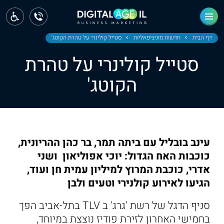
ראשי
חדשות
דף הבית
חדשות מוניציפאליות
סטייל קולינרי על טהרת הקוטג'
סטייל קולינרי על טהרת
מחוז צפון
הקוטג'
מחוז חיפה
מחוז מרכז
מחוז דרום
עינב בובליל עם ביתה תמר, בר כהן ההריונית,
ירושלים
כוכבות האח הגדול: יוכי אפוליאון ושני
אדרי, כוכבת המרוץ למיליון עמית חן ועוד,
תל אביב
הגיעו לאירוע קולנירי וטעים ולבן
סניף הדגל של רשת 'גרג' ב TLV בתל-אביב הפך
בחמישי האחרון לזירת פודיז נוצצת במיוחד,