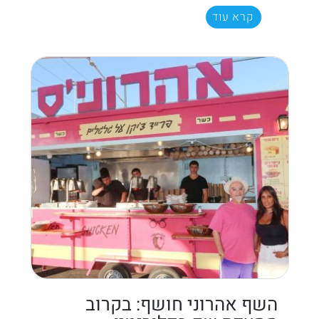
קרא עוד
השף אהרוני חושף: בקרוב