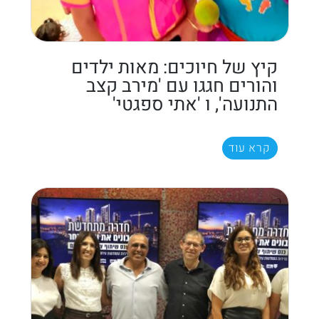
קיץ של חיוכים: מאות ילדים
והורים חגגו עם 'מירב קצב
התנועה', ו 'אתי ספגטי'
קרא עוד