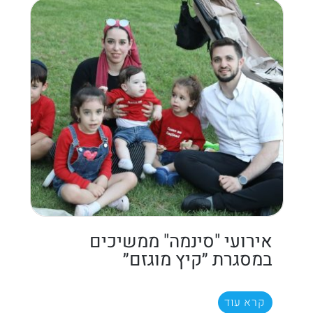
אירועי "סינמה" ממשיכים
במסגרת ״קיץ מוגזם״
קרא עוד