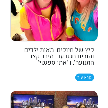
קיץ של חיוכים: מאות ילדים
והורים חגגו עם 'מירב קצב
התנועה', ו 'אתי ספגטי'
קרא עוד