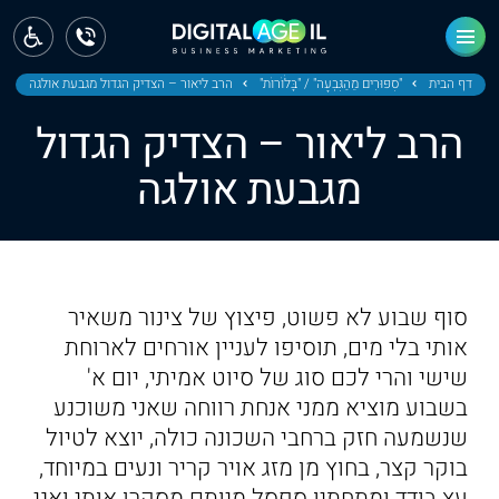
ראשי
חדשות
דף הבית
"סִפּוּרִים מֵהַגִּבְעָה" / "בָּלֹוֹרוֹת"
הרב ליאור – הצדיק הגדול מגבעת אולגה
הרב ליאור – הצדיק הגדול
מחוז צפון
מגבעת אולגה
מחוז חיפה
מחוז מרכז
מחוז דרום
סוף שבוע לא פשוט, פיצוץ של צינור משאיר
ירושלים
אותי בלי מים, תוסיפו לעניין אורחים לארוחת
שישי והרי לכם סוג של סיוט אמיתי, יום א'
תל אביב
בשבוע מוציא ממני אנחת רווחה שאני משוכנע
שנשמעה חזק ברחבי השכונה כולה, יוצא לטיול
בוקר קצר, בחוץ מן מזג אויר קריר ונעים במיוחד,
עץ בודד ומתחתיו ספסל מיותם מסקרן אותי ואני