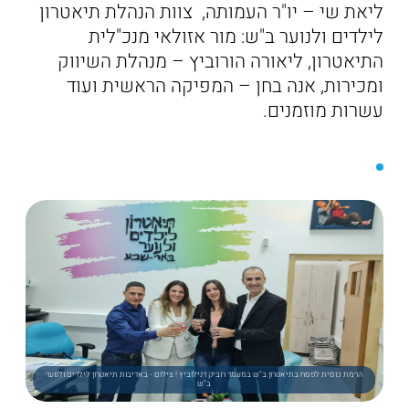
ליאת שי – יו"ר העמותה, צוות הנהלת תיאטרון
לילדים ולנוער ב"ש: מור אזולאי מנכ"לית
התיאטרון, ליאורה הורוביץ – מנהלת השיווק
ומכירות, אנה בחן – המפיקה הראשית ועוד
עשרות מוזמנים.
הרמת כוסית לפסח בתיאטרון ב"ש במעמד רוביק דנילוביץ ! צילום - באדיבות תיאטרון לילדים ולנוער
ב"ש