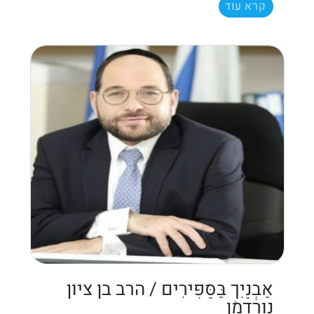
קרא עוד
אַבְנַיִךְ בַּסַּפִּירִים / הרב בן ציון
נורדמן