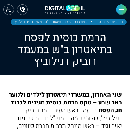
ראשי
חדשות
דף הבית
חדשות
הרמת כוסית לפסח בתיאטרון ב"ש במעמד רוביק דנילוביץ
הרמת כוסית לפסח
מחוז צפון
בתיאטרון ב"ש במעמד
מחוז חיפה
רוביק דנילוביץ
מחוז מרכז
מחוז דרום
ירושלים
שני האחרון, במשרדי תיאטרון לילדים ולנוער
באר שבע – טקס הרמת כוסית חגיגית לכבוד
תל אביב
חג הפסח
במעמד ראש העיר – מר רוביק
דנילוביץ', שלומי נומה – מנכ"ל חברת כיוונים,
יאיר נגיד – ראש מינהל תרבות חברת כיוונים,