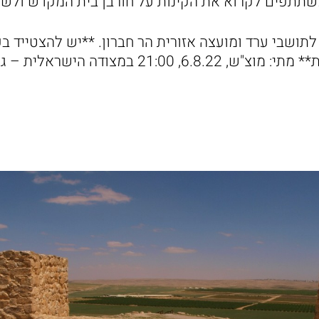
משתתפים לקרוא את הקינות על חורבן בית המקדש ולשו
תושבי ערד ומועצה אזורית הר חברון. **יש להצטייד בפ
21 במצודה הישראלית – גן לאומי תל ערד