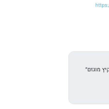
יץ מוגזם״