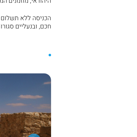
היהודאי, מוזמנים ה
הכניסה ללא תשלום ל
חכם, ובנעליים סגורות** מתי: מוצ"ש, 6.8.22, :00