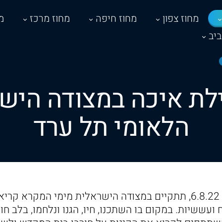
מחוז צפון
מחוז חיפה
מחוז מרכז
מ
יב
לת איכה במצודה הישר
הלאומי תל ערד
בערב ט' באב, מוצ"ש 6.8.22, תתקיים במצודה הישראלית מימי המק
 ועששיות. במקום בו השתכנו, חיו, הגנו ונלחמו, בלב ח