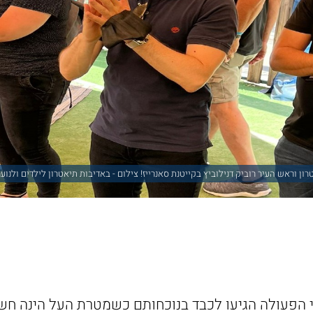
ון וראש העיר רוביק דנילוביץ בקייטנת סאנרייז! צילום - באדיבות תיאטרון לילדים ולנו
הפעולה הגיעו לכבד בנוכחותם כשמטרת העל הינה חשי