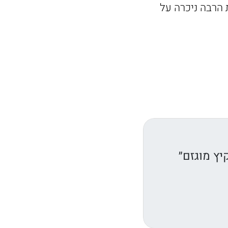
הרבה ניכרה על
יץ מוגזם״