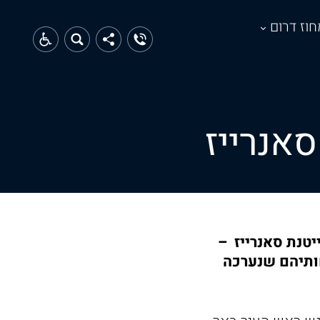
חוז דרום
אנרייז
יטנת סאנרייז –
ותיהם שנערכה