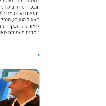
במסגרת גיוס ואיסוף
שבע – מר רוביק דניל
רופאים ועו"ס מביה"ח
מאשל הנשיא, מנהל מ
ליאורה הורוביץ – מ
נוספים מעמותת סאנר