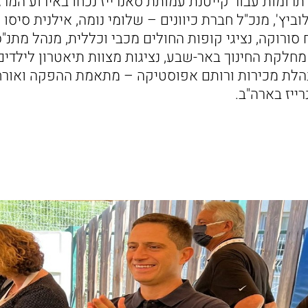
 תרומות עבור קייטנת עמותת סאנרייז נכחו באירוע המ
וביץ', מנכ"ל חברת כיוונים – שלומי נומה, אילנית סיס
 סורוקה, נציגי קופות החולים מכבי וכללית, מנהל מתנ"ס
חלקת החינוך באר-שבע, נציגות מצוות תיאטרון לילדים
נהלת מכירות ורותם אפוסטיקה – מתאמת ההפקה ואורח
ייז בארה"ב.