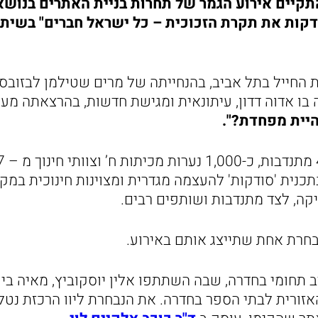
ם רביעי (22.5) התקיים אירוע הגמר של תחרות בניית האתרים ב
דקות את תקרת הזכוכית – כל ישראל חברים" בשית
החייל בתל אביב, בהנחייתה של מרים שטילמן לבזובסקי
 בו אדוה דדון, עיתונאית ומגישת חדשות, בהרצאתה מ
היית מפחדת?".
נית 'סודקות' להעצמה מגדרית ומצוינות חינוכית במק
קה, לצד מתנדבות ושותפים רבים.
בחרת אחת שתייצג אותם באירוע.
 תחומי בחדרה, שבה השתתפו אלין יוסקוביץ, מאיה ביטו
אזורית לבתי הספר בחדרה. את הנבחרת ליוו הרכזת נטל