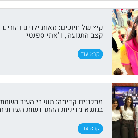
קיץ של חיוכים: מאות ילדים והורים ח
קצב התנועה', ו 'אתי ספגטי'
קרא עוד
מתכננים קדימה: תושבי העיר השתתפ
בנושא מדיניות ההתחדשות העירונית
קרא עוד