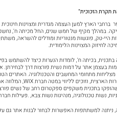
ת תקרת הזכוכית"
 39 בתי ספר ברחבי הארץ למען העצמה מגדרית ומצוינות חינוכ
קה. במהלך מקיף של חמש שנים, החל מכיתה ח', נחשפ
ת היי-טק, פוגשות מנטוריות ומודלים להשראה, משתתפ
כה לחיזוק המצוינות הלימודית.
קימות בעצמן אתר על דמות נשית פורצות דרך לבחירתן. 
מצליחות מתחומי המחשבים והטכנולוגיה. האתרים הטוב
ספר משתתפים בתחרות הארצית, וזוכים
הופקו בתכנית משקפים ספקטרום רחב של נשים פורצות
יות, נשות טכנולוגיה, מנהיגות נשות צבא, .פעילות חברת
ניתנה למשתתפות האפשרות לבחור לבנות אתר גם על ג