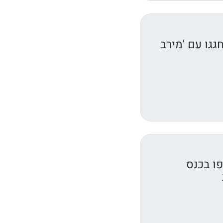
גגו עם 'מירב
ו בכנס