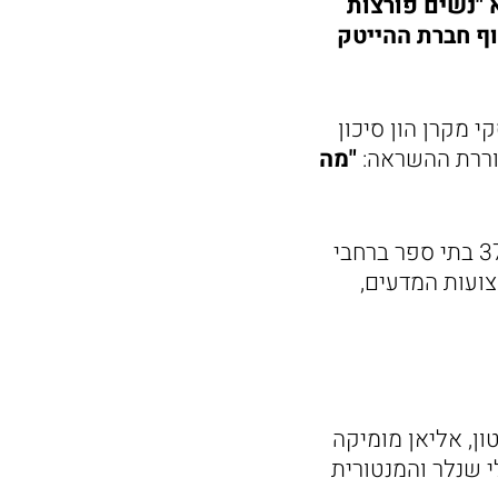
נושא "נשים פורצות
וף חברת ההייטק
 מקרן הון סיכון
עוררת ההשראה:
"מה
בתהליך השתתפו 45 מתנדבות, כ-1,000 נערות מכיתות ח’ וצוותי חינוך מ – 37 בתי ספר ברחבי
צועות המדעים,
ן, אליאן מומיקה
י שנלר והמנטורית