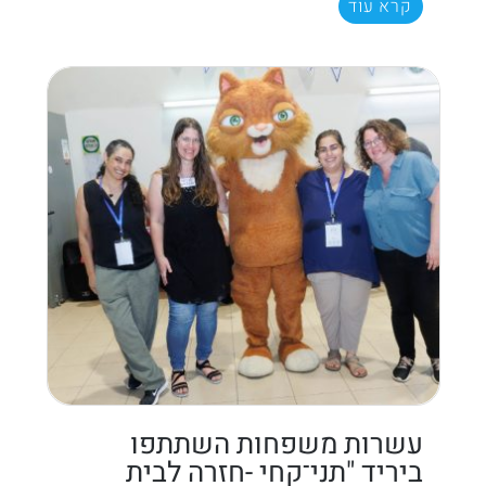
קרא עוד
עשרות משפחות השתתפו
ביריד "תני־קחי -חזרה לבית