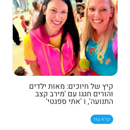
קיץ של חיוכים: מאות ילדים
והורים חגגו עם 'מירב קצב
התנועה', ו 'אתי ספגטי'
קרא עוד