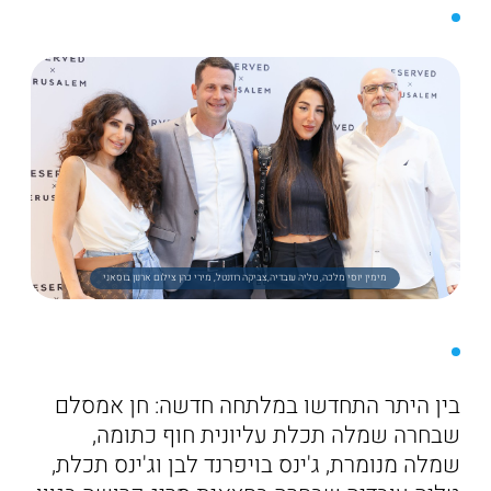
מימין יוסי מלכה, טליה עובדיה,צביקה רוזנטל, מירי כהן צילום ארנון בוסאני
בין היתר התחדשו במלתחה חדשה: חן אמסלם
שבחרה שמלה תכלת עליונית חוף כתומה,
שמלה מנומרת, ג'ינס בויפרנד לבן וג'ינס תכלת,