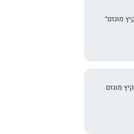
יץ מוגזם״
יץ מוגזם