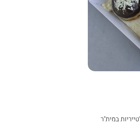
ייריות במית"ר