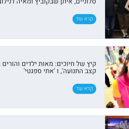
סלוניים, איתן שבקוביץ ומאיה דנילוב
קרא עוד
קיץ של חיוכים: מאות ילדים והורים ח
קצב התנועה', ו 'אתי ספגטי'
קרא עוד