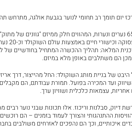
רכז יום תומך רב תחומי לנוער בגבעת אולגה, מתרחש תה
זהו מרכז הנוער של 65 נערים ונערות, המהווים חלק ממיזם "גוונים של 
שמטרתו העצמה, 
כנית המלאה: תהליך ההכשרה המתחיל בחודשיים של ל
מכן הם משתלבים באופן מלא במיזם.
יבט של בניית מותג השוקולד: החל מהייצור, דרך אריז
שיווק ועד המכירה בפועל. תמורת עבודתם, הם מקבלים 
חריות, עצמאות כלכלית ושוויון ערך.
ת דיוק, סבלנות וריכוז. אלו תכונות שבני נוער רבים מ
וויסות ההתנהגותי והצורך לעמוד בזמנים – הם רוכשים כ
ים איכותיים, וכך הם נהפכים לאזרחים משולבים בחבר