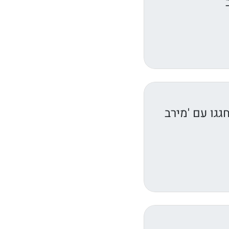
גגו עם 'מירב