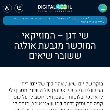
ראשי
חדשות
דף הבית
"סִפּוּרִים מֵהַגִּבְעָה" / "בָּלֹוֹרוֹת"
שי דגן – המוזיקאי המוכשר מגבעת
אולגה ששובר שיאים
מחוז צפון
שי דגן – המוזיקאי
מחוז חיפה
המוכשר מגבעת אולגה
ששובר שיאים
מחוז מרכז
מחוז דרום
ירושלים
בוקר של יום שישי, איזה כיף של יום! ריח
תל אביב
הבישולים (לא של אשתי) של השכנה מטריף לי
לי את כל בלוטות הטעם, ואני יושב לי על כוס
קפה חם וחזק בדיוק כמו שאני אוהב, תופס לי