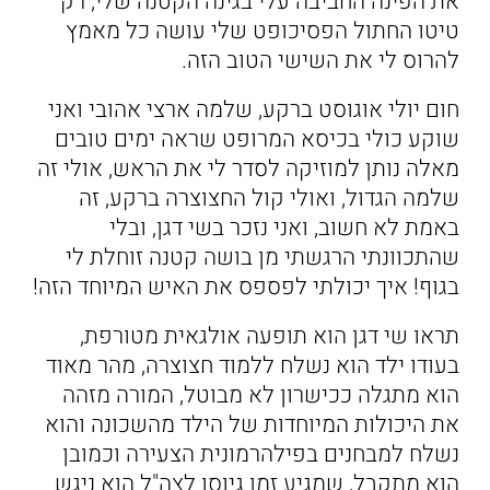
את הפינה החביבה עלי בגינה הקטנה שלי, רק
טיטו החתול הפסיכופט שלי עושה כל מאמץ
להרוס לי את השישי הטוב הזה.
חום יולי אוגוסט ברקע, שלמה ארצי אהובי ואני
שוקע כולי בכיסא המרופט שראה ימים טובים
מאלה נותן למוזיקה לסדר לי את הראש, אולי זה
שלמה הגדול, ואולי קול החצוצרה ברקע, זה
באמת לא חשוב, ואני נזכר בשי דגן, ובלי
שהתכוונתי הרגשתי מן בושה קטנה זוחלת לי
בגוף! איך יכולתי לפספס את האיש המיוחד הזה!
תראו שי דגן הוא תופעה אולגאית מטורפת,
בעודו ילד הוא נשלח ללמוד חצוצרה, מהר מאוד
הוא מתגלה ככישרון לא מבוטל, המורה מזהה
את היכולות המיוחדות של הילד מהשכונה והוא
נשלח למבחנים בפילהרמונית הצעירה וכמובן
הוא מתקבל, שמגיע זמן גיוסו לצה"ל הוא ניגש