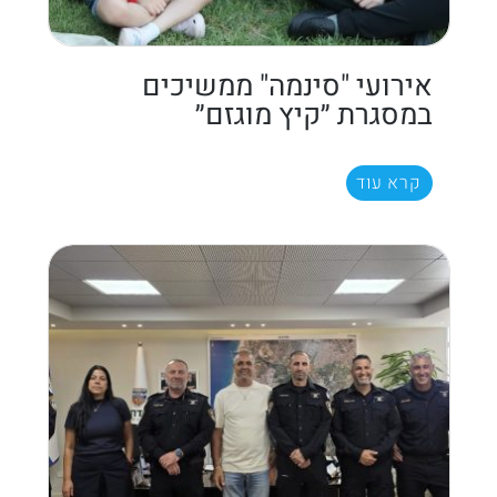
אירועי "סינמה" ממשיכים
במסגרת ״קיץ מוגזם״
קרא עוד