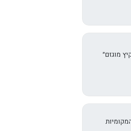
יץ מוגזם״
המקומיות