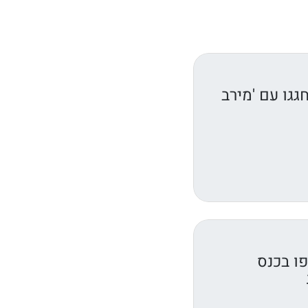
גגו עם 'מירב
ו בכנס