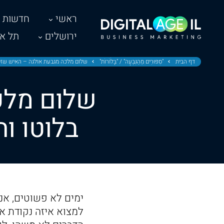
ראשי
חדשות
ירושלים
תל אב
דף הבית
"סִפּוּרִים מֵהַגִּבְעָה" / "בָּלֹוֹרוֹת"
שלום מלכה מגבעת אולגה – האיש שזכה
שלום מלכ
בלוטו ו
ימים לא פשוטים, אנ
למצוא איזה נקודת א