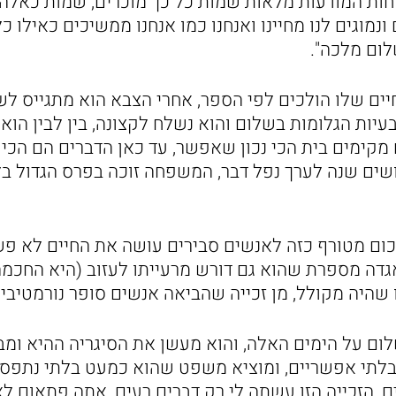
חות המודעות מלאות שמות כל כך מוכרים, שמות כאלה
 ונמוגים לנו מחיינו ואנחנו כמו אנחנו ממשיכים כאילו כ
ום מלכה".
חיים שלו הולכים לפי הספר, אחרי הצבא הוא מתגייס ל
עיות הגלומות בשלום והוא נשלח לקצונה, בין לבין הוא 
מקימים בית הכי נכון שאפשר, עד כאן הדברים הם הכי
שים שנה לערך נפל דבר, המשפחה זוכה בפרס הגדול בלו
סכום מטורף כזה לאנשים סבירים עושה את החיים לא פ
גדה מספרת שהוא גם דורש מרעייתו לעזוב (היא החכמ
 שהיה מקולל, מן זכייה שהביאה אנשים סופר נורמטיבי
ום על הימים האלה, והוא מעשן את הסיגריה ההיא ומבי
לתי אפשריים, ומוציא משפט שהוא כמעט בלתי נתפס, 
ים, הזכייה הזו עשתה לי רק דברים רעים, אתה פתאום לא