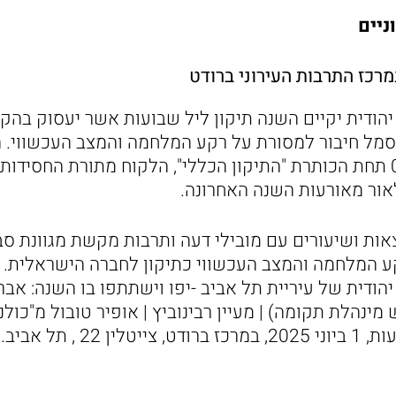
ניים
מרכז התרבות העירוני ברודט
יהודית יקיים השנה תיקון ליל שבועות אשר יעסוק בה
מל חיבור למסורת על רקע המלחמה והמצב העכשווי. ה
בשעות 02:15-22:30 תחת הכותרת "התיקון הכללי", הלקוח מתורת החסי
ור מאורעות השנה האחרונה.
אות ושיעורים עם מובילי דעה ותרבות מקשת מגוונת ס
ע המלחמה והמצב העכשווי כתיקון לחברה הישראלית. ה
הודית של עיריית תל אביב -יפו וישתתפו בו השנה: אברי 
מינהלת תקומה) | מעיין רבינוביץ | אופיר טובול מ"כולנ