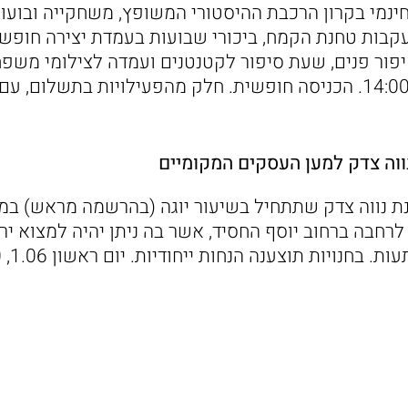
ינמי בקרון הרכבת ההיסטורי המשופץ, משחקייה ובועות
קבות טחנת הקמח, ביכורי שבועות בעמדת יצירה חופשית
איפור פנים, שעת סיפור לקטנטנים ועמדה לצילומי משפ
שבת, 31.5, 10:00–14:00. הכניסה חופשית. חלק מהפעילויות בתשלו
ווה צדק למען העסקים המקומיים
ת נווה צדק שתתחיל בשיעור יוגה (בהרשמה מראש) במר
לרחבה ברחוב יוסף החסיד, אשר בה ניתן יהיה למצוא ירי