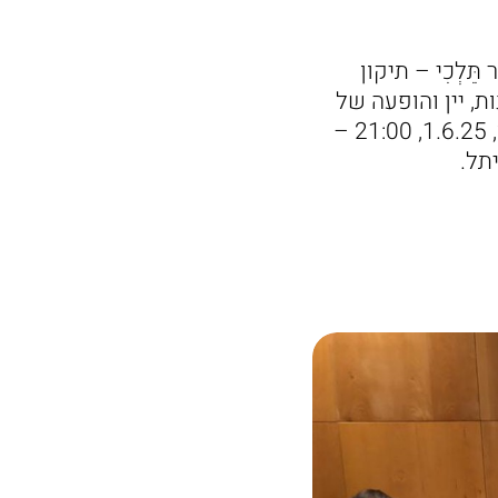
ֵּלְכִי – תיקון
ת, יין והופעה של
אלון עדר! בואו ללילה של מפגש מעמיק, מלמד ומהנה אל תוך הלילה. ראשון, 1.6.25, 21:00 –