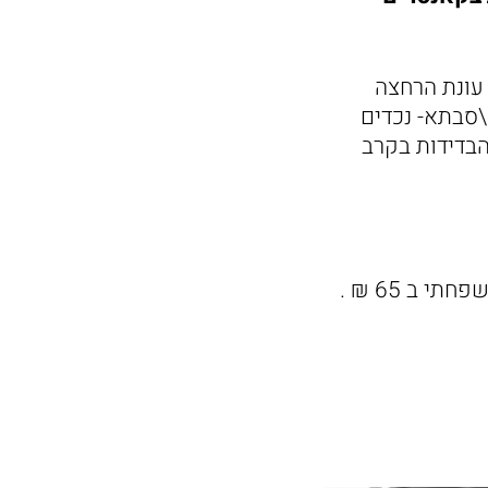
עונת הרחצה
\סבתא- נכדים
 הבדידות בקרב
יום ראשון 1.6, 13:00-10:00. כניסה בתשלום: 20 ₪ לכרטיס בודד, כרטיס משפחתי ב 65 ₪ .