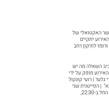
קשר האקטואלי של
אירוע יתקיים
דות ורומז לתיקון רחב
ביב השאלה מה יש
אירוע מופק על ידי
גלעד | רועי קונקול
א" | הפייטנית שני
אושרי ועוד. ליל שבועות, 1 ביוני 2025, במרכז ברודט, צייטלין 22 , תל אביב. החל ב-22:30,