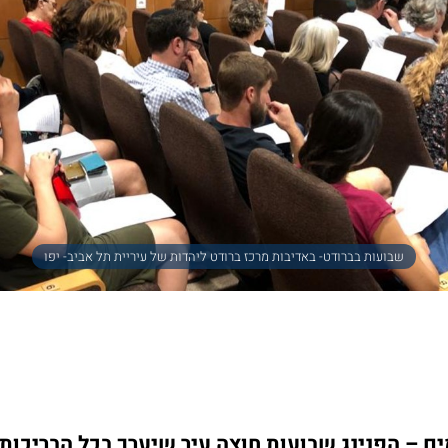
שבועות בברודט- באדיבות מרכז ברודט ליהדות של עיריית תל אביב- יפו
 – הפנינג שבועות חוצה עיר שיערך בכל הבריכות