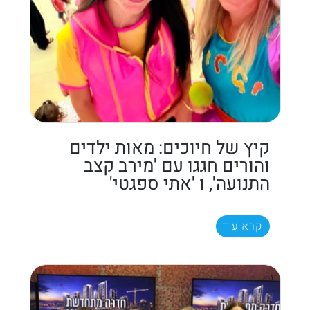
קיץ של חיוכים: מאות ילדים
והורים חגגו עם 'מירב קצב
התנועה', ו 'אתי ספגטי'
קרא עוד