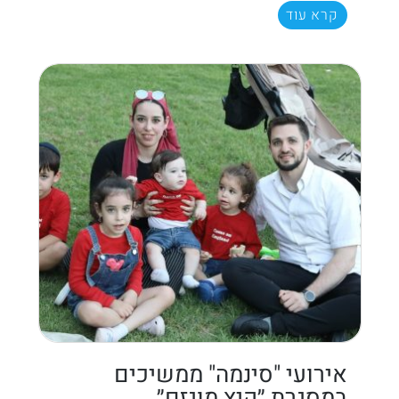
קרא עוד
אירועי "סינמה" ממשיכים
במסגרת ״קיץ מוגזם״