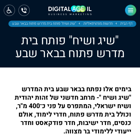
ראשי
חדשות
דף הבית
חדשות מוניציפאליות
"שיג ושיח" פותח בית מדרש פתוח בבאר שבע
"שיג ושיח" פותח בית
מחוז צפון
מדרש פתוח בבאר שבע
מחוז חיפה
מחוז מרכז
מחוז דרום
בימים אלו נפתח בבאר שבע בית המדרש
ירושלים
"שיג ושיח "- מרחב חדשני של זהות יהודית
ושיח ישראלי, המתפרס על פני כ־400 מ"ר,
תל אביב
וכולל בית מדרש פתוח, חדרי לימוד, אולם
כנסים, חדר ישיבות, חדר פודקאסט וחדר
ייעודי ללימודי בר מצווה.