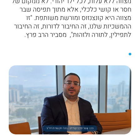
מצווה ללא עלות, לכל ילד יהודי. לא ממקום של
חסר או קושי כלכלי, אלא מתוך תפיסה שבר
מצווה היא קונצנזוס ומורשת משותפת. "זו
ההמשכיות שלנו, זה החיבור לדורות, זה החיבור
לתפילין, לתורה ולזהות", מסביר הרב פרץ.
הרב אשר פרץ ! קרדיט - בנג'ו תקשורת ויח"צ