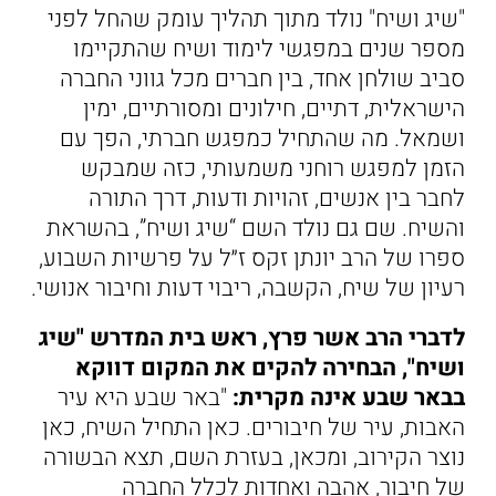
"שיג ושיח" נולד מתוך תהליך עומק שהחל לפני
מספר שנים במפגשי לימוד ושיח שהתקיימו
סביב שולחן אחד, בין חברים מכל גווני החברה
הישראלית, דתיים, חילונים ומסורתיים, ימין
ושמאל. מה שהתחיל כמפגש חברתי, הפך עם
הזמן למפגש רוחני משמעותי, כזה שמבקש
לחבר בין אנשים, זהויות ודעות, דרך התורה
והשיח. שם גם נולד השם “שיג ושיח”, בהשראת
ספרו של הרב יונתן זקס ז״ל על פרשיות השבוע,
רעיון של שיח, הקשבה, ריבוי דעות וחיבור אנושי.
לדברי הרב אשר פרץ, ראש בית המדרש "שיג
ושיח", הבחירה להקים את המקום דווקא
בבאר שבע אינה מקרית:
"באר שבע היא עיר
האבות, עיר של חיבורים. כאן התחיל השיח, כאן
נוצר הקירוב, ומכאן, בעזרת השם, תצא הבשורה
של חיבור, אהבה ואחדות לכלל החברה