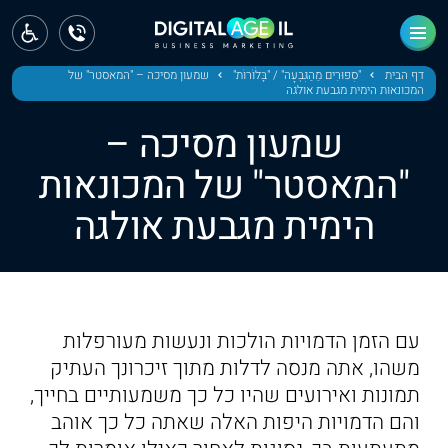
ראשי
חדשות
דף הבית
"סִפּוּרִים מֵהַגִּבְעָה" / "בָּלֹוֹרוֹת"
שמעון מסיכה – "המאסטר" של
המכונאות הימית מגבעת אולגה
מחוז צפון
שמעון מסיכה –
מחוז חיפה
"המאסטר" של המכונאות
הימית מגבעת אולגה
מחוז מרכז
מחוז דרום
ירושלים
עם הזמן הדמויות הולכות ונעשות מעורפלות
תל אביב
משהו, אתה מנסה לדלות מתוך זיכרונך העתיק
תמונות ואירועים שהיו כל כך משמעותיים בחייך,
והם הדמויות היפות האלה שאתה כל כך אוהב