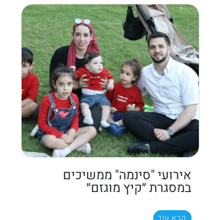
אירועי "סינמה" ממשיכים
במסגרת ״קיץ מוגזם״
קרא עוד