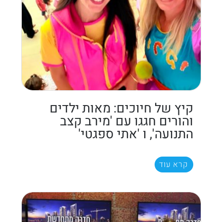
קיץ של חיוכים: מאות ילדים
והורים חגגו עם 'מירב קצב
התנועה', ו 'אתי ספגטי'
קרא עוד