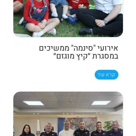
אירועי "סינמה" ממשיכים
במסגרת ״קיץ מוגזם״
קרא עוד