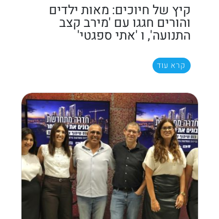
קיץ של חיוכים: מאות ילדים
והורים חגגו עם 'מירב קצב
התנועה', ו 'אתי ספגטי'
קרא עוד