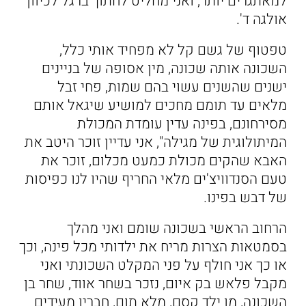
למאתגרים יותר, ואני מחליט לחתוך ברגל לכיוון
אולגה ד'.
טפטוף של גשם קל לא מפחיד אותי כלל,
השכונה אותה שכונה, מין אסופה של בניינים
ישנים שהשנים עשוי בהם שמות, פחי זבל
מלאים עד תומם מחכים למושיע שיגאל אותם
מסירחונם, בפינה עדין עומדת המכולת
המיתולוגית של מגילה", אני עדיין זוכר היטב את
האבא שהקים מכולת כמעט מכלום, זוכר את
טעם הסנדוויצ'ים מלאי החריף שהיו לנו כפיסות
של דבש בפינו.
הרחוב הראשי בשכונה שומם ואני מהלך
בסמטאות הצרות מריח את ילדותי מכל פינה, וכך
או כך אני חולף על פני המקלט השכונתי ואני
מקבל פלאש בק איום, נזכר בשחר אווד, שחר בן
השכונה, מן ילד קסם, מלא תום, חבריו מעידים