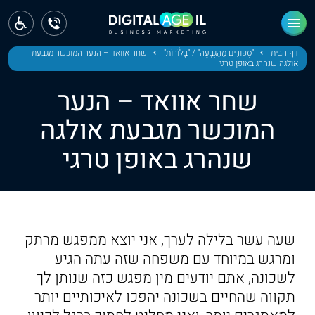
ראשי
חדשות
דף הבית
"סִפּוּרִים מֵהַגִּבְעָה" / "בָּלֹוֹרוֹת"
שחר אוואד – הנער המוכשר מגבעת
אולגה שנהרג באופן טרגי
מחוז צפון
שחר אוואד – הנער
מחוז חיפה
המוכשר מגבעת אולגה
שנהרג באופן טרגי
מחוז מרכז
מחוז דרום
ירושלים
שעה עשר בלילה לערך, אני יוצא ממפגש מרתק
תל אביב
ומרגש במיוחד עם משפחה שזה עתה הגיע
לשכונה, אתם יודעים מין מפגש כזה שנותן לך
תקווה שהחיים בשכונה יהפכו לאיכותיים יותר