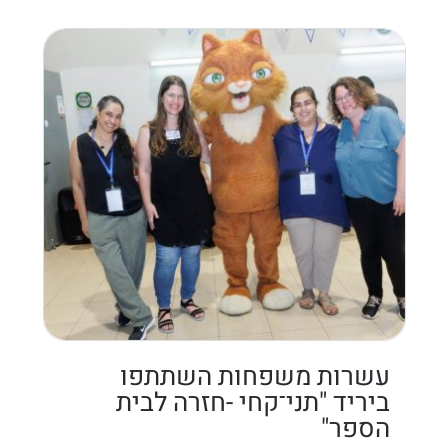
עשרות משפחות השתתפו
ביריד "תני־קחי -חזרה לבית
הספר"