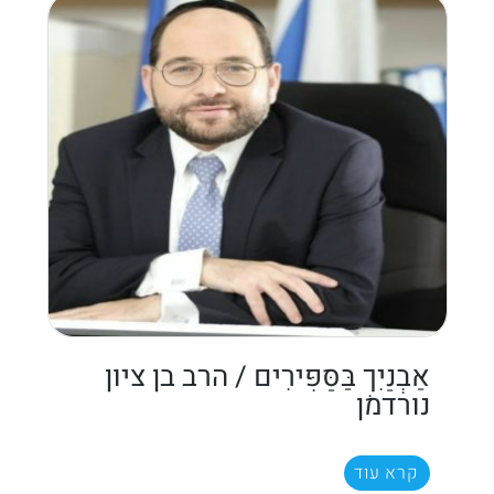
אַבְנַיִךְ בַּסַּפִּירִים / הרב בן ציון
נורדמן
קרא עוד