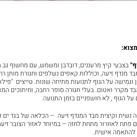
מצוא:
ף"
בצבעי קיץ מרעננים, דובדבן ומשמש, עם מחשוף גב
ד מנדף זיעה, וכוללות קאפים נשלפים וחגורת מותן רח
מישה על הגוף לתנועות מתיחה שונות. טייצים "פילאט
ד מקרר ואטום. בעלי חגורה סופר רחבה, וחיתוכים המא
 על הגוף , לא חושפניים בזמן התנועה.
 נשית וקיצית מבד המנדף זיעה – הכלאה של בגד ים וג
ם פתח לאוורור מתחת לחזה – במיוחד לאזור הצובר זיע
 להתאמה אישית.