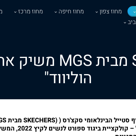
מחוז צפון
מחוז חיפה
מחוז מרכז
מ
יב
SKECHERS מבית GS
הוליווד"
"קולקציית הוליווד" – ק