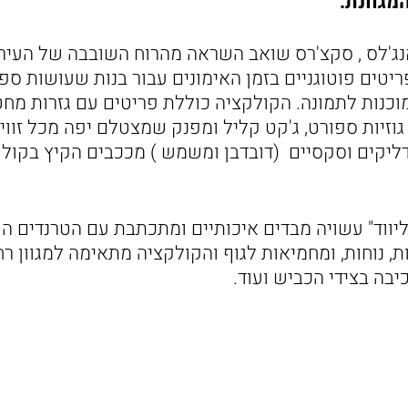
מגוונת.
נג'לס , סקצ'רס שואב השראה מהרוח השובבה של העיר. 
ריטים פוטוגניים בזמן האימונים עבור בנות שעושות ספו
וכנות לתמונה. הקולקציה כוללת פריטים עם גזרות מח
, גוזיות ספורט, ג'קט קליל ומפנק שמצטלם יפה מכל זוו
דליקים וסקסיים (דובדבן ומשמש ) מככבים הקיץ בקולק
ליווד" עשויה מבדים איכותיים ומתכתבת עם הטרנדים הע
ות, נוחות, ומחמיאות לגוף והקולקציה מתאימה למגוון ר
יבה בצידי הכביש ועוד.