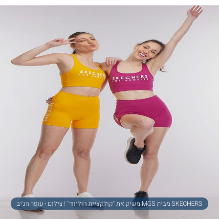
SKECHERS מבית MGS משיק את "קולקציית הוליווד" ! צילום - עופר חג'יב