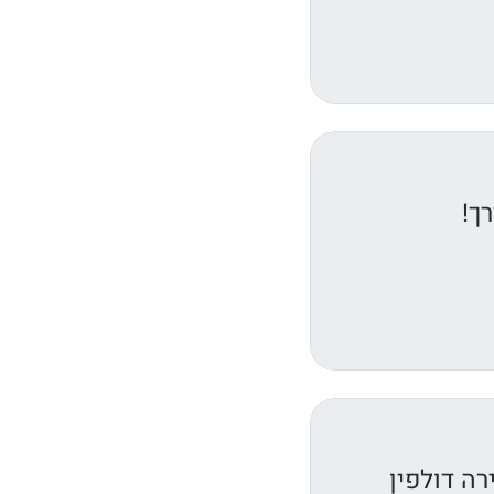
ך!
ה דולפין