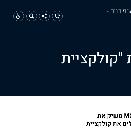
חוז דרום
M משיק את "קולקציית
מותג הספורט והלייף סטייל הבינלאומי סקצ'רס ( (SKECHERS מבית MGS משיק את
ולקציית ביגוד ספורט לנשים לקיץ 2022, המשלים את קולקציית