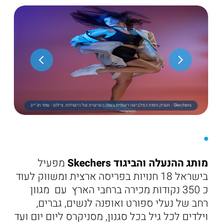
Skechers - תעניק חסות כמלבישה רשמית בעונה השישית של הישרדות. צילום - עופר חג'ייב
מותג ההנעלה והביגוד Skechers
מפעיל
בישראל 18 חנויות בפריסה ארצית ומשווק לעוד
כ 350 נקודות מכירה ברחבי הארץ עם מגוון
רחב של נעלי ספורט ואופנה לנשים, גברים,
וילדים לכל גיל בכל סגנון, מסניקרס ליום יום ועד