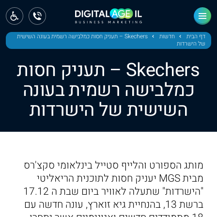
ראשי
חדשות
דף הבית
חדשות
Skechers – תעניק חסות כמלבישה רשמית בעונה השישית
של הישרדות
מחוז צפון
Skechers – תעניק חסות
מחוז חיפה
כמלבישה רשמית בעונה
השישית של הישרדות
מחוז מרכז
מחוז דרום
ירושלים
מותג הספורט והלייף סטייל בינלאומי סקצ'רס
תל אביב
מבית MGS יעניק חסות לתוכנית הריאליטי
"הישרדות" שתעלה לאוויר ביום שבת ה 17.12
ברשת 13, בהנחיית גיא זוארץ, עונה חדשה עם