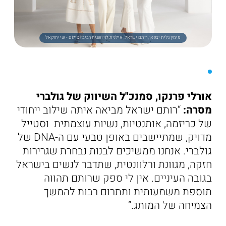
מימין גלית יצפאן, רותם ישראל, אילנית לוי ושגית רביבו! צילום - שי יחזקאל
אורלי פרנקו, סמנכ"ל השיווק של גולברי
מסרה:
“רותם ישראל מביאה איתה שילוב ייחודי
של כריזמה, אותנטיות, נשיות עוצמתית וסטייל
מדויק, שמתיישבים באופן טבעי עם ה-DNA של
גולברי. אנחנו ממשיכים לבנות נבחרת שגרירות
חזקה, מגוונת ורלוונטית, שתדבר לנשים בישראל
בגובה העיניים. אין לי ספק שרותם תהווה
תוספת משמעותית ותתרום רבות להמשך
הצמיחה של המותג.”