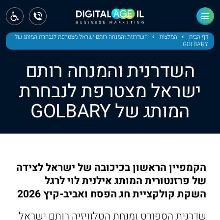
ראשי
חדשות
דף הבית
המלצות
השדרנית והמנחה רותם ישראל מצטרפת לנבחרת המותג של
GOLBARY
מחוז צפון
השדרנית והמנחה רותם
מחוז חיפה
ישראל מצטרפת לנבחרת
המותג של GOLBARY
מחוז מרכז
מחוז דרום
ירושלים
הקמפיין הראשון בכיכובה של ישראל לצידה
תל אביב
של פרזנטורית המותג אילנית לוי לרגל
השקת קולקציית חג הפסח ואביב-קיץ 2026
שדרנית הספורט ומנחת הטלוויזיה רותם ישראל