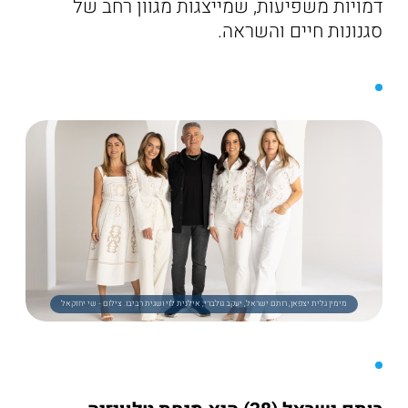
דמויות משפיעות, שמייצגות מגוון רחב של
סגנונות חיים והשראה.
מימין גלית יצפאן, רותם ישראל, יעקב גולברי, אילנית לוי ושגית רביבו. צילום - שי יחזקאל