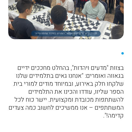
תלמידי ביה"ס "מדעים ויהדות", הצטיינו בטורניר שחמט עירוני
בצוות "מדעים ויהדות", בהחלט מחככים ידיים
בגאווה ואומרים: "אנחנו גאים בתלמידים שלנו
שלקחו חלק באירוע, ובמיוחד מודים למורי בית
הספר שליוו, עודדו והכינו את התלמידים
להשתתפות מכובדת ומקצועית. יישר כוח לכל
המשתתפים – אנו ממשיכים לחשוב כמה צעדים
קדימה!".