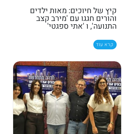
קיץ של חיוכים: מאות ילדים
והורים חגגו עם 'מירב קצב
התנועה', ו 'אתי ספגטי'
קרא עוד