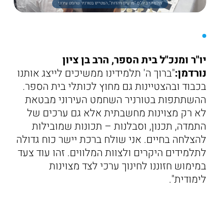
תלמידי ביה"ס "מדעים ויהדות", הצטיינו בטורניר שחמט עירוני
יו"ר ומנכ"ל בית הספר, הרב בן ציון
נורדמן:
"ברוך ה' תלמידינו ממשיכים לייצג אותנו
בכבוד ובהצטיינות גם מחוץ לכותלי בית הספר.
ההשתתפות בטורניר השחמט העירוני מבטאת
לא רק מצוינות מחשבתית אלא גם ערכים של
התמדה, תכנון, וסבלנות – תכונות שמובילות
להצלחה בחיים. אני שולח ברכת יישר כוח גדולה
לתלמידים היקרים ולצוות המלווים. זהו עוד צעד
במימוש חזוננו לחינוך ערכי לצד מצוינות
לימודית".