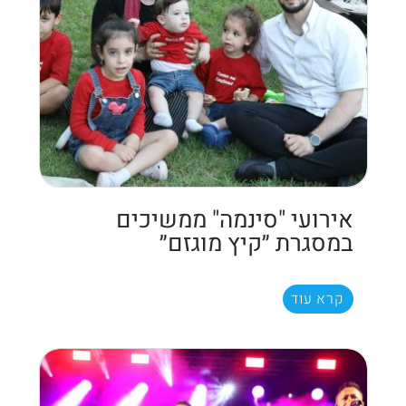
אירועי "סינמה" ממשיכים
במסגרת ״קיץ מוגזם״
קרא עוד