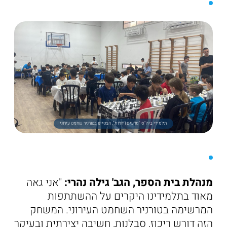
תלמידי ביה"ס "מדעים ויהדות", הצטיינו בטורניר שחמט עירוני
מנהלת בית הספר, הגב' גילה נהרי:
"אני גאה
מאוד בתלמידינו היקרים על ההשתתפות
המרשימה בטורניר השחמט העירוני. המשחק
הזה דורש ריכוז, סבלנות, חשיבה יצירתית ובעיקר