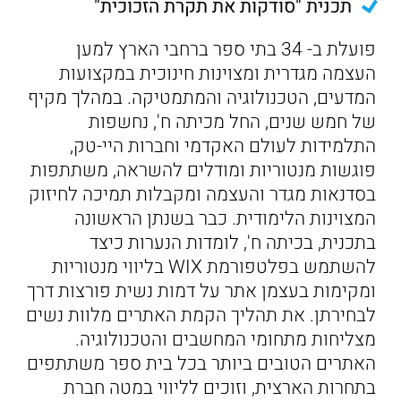
תכנית "סודקות את תקרת הזכוכית"
פועלת ב- 34 בתי ספר ברחבי הארץ למען
העצמה מגדרית ומצוינות חינוכית במקצועות
המדעים, הטכנולוגיה והמתמטיקה. במהלך מקיף
של חמש שנים, החל מכיתה ח', נחשפות
התלמידות לעולם האקדמי וחברות היי-טק,
פוגשות מנטוריות ומודלים להשראה, משתתפות
בסדנאות מגדר והעצמה ומקבלות תמיכה לחיזוק
המצוינות הלימודית. כבר בשנתן הראשונה
בתכנית, בכיתה ח', לומדות הנערות כיצד
להשתמש בפלטפורמת WIX בליווי מנטוריות
ומקימות בעצמן אתר על דמות נשית פורצות דרך
לבחירתן. את תהליך הקמת האתרים מלוות נשים
מצליחות מתחומי המחשבים והטכנולוגיה.
האתרים הטובים ביותר בכל בית ספר משתתפים
בתחרות הארצית, וזוכים לליווי במטה חברת