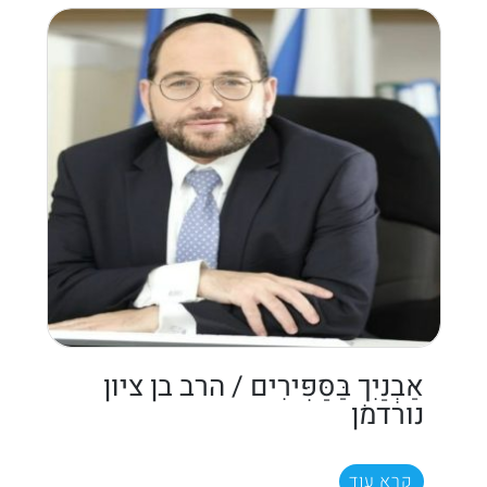
אַבְנַיִךְ בַּסַּפִּירִים / הרב בן ציון
נורדמן
קרא עוד