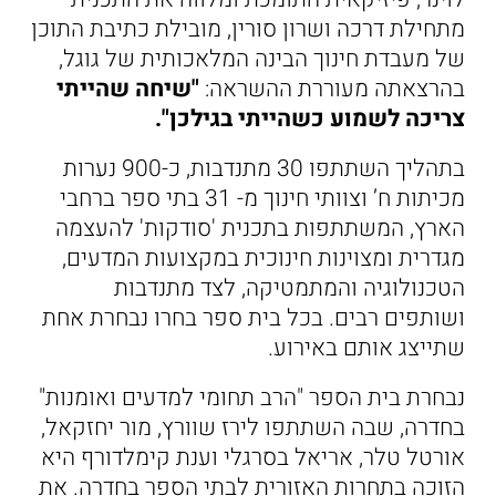
מתחילת דרכה ושרון סורין, מובילת כתיבת התוכן
של מעבדת חינוך הבינה המלאכותית של גוגל,
בהרצאתה מעוררת ההשראה:
"שיחה שהייתי
צריכה לשמוע כשהייתי בגילכן".
בתהליך השתתפו 30 מתנדבות, כ-900 נערות
מכיתות ח’ וצוותי חינוך מ- 31 בתי ספר ברחבי
הארץ, המשתתפות בתכנית 'סודקות' להעצמה
מגדרית ומצוינות חינוכית במקצועות המדעים,
הטכנולוגיה והמתמטיקה, לצד מתנדבות
ושותפים רבים. בכל בית ספר בחרו נבחרת אחת
שתייצג אותם באירוע.
נבחרת בית הספר "הרב תחומי למדעים ואומנות"
בחדרה, שבה השתתפו לירז שוורץ, מור יחזקאל,
אורטל טלר, אריאל בסרגלי וענת קימלדורף היא
הזוכה בתחרות האזורית לבתי הספר בחדרה. את